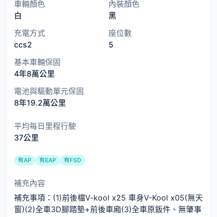
車輛顏色
內裝顏色
白
黑
充電方式
座位數
ccs2
5
基本車輛保固
4年8萬公里
電池與驅動單元保固
8年19.2萬公里
平均每日里程行駛
37公里
有AP
有EAP
有FSD
補充內容
補充事項：(1)前後檔V-kool x25 車身V-Kool x05(無天
窗)(2)全車3D腳踏墊+前後車廂(3)全車原鈑件、無肇事