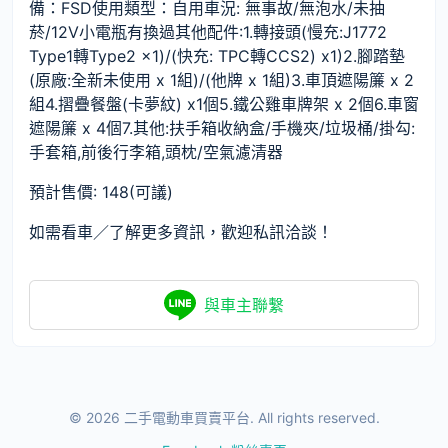
備：FSD使用類型：自用車況: 無事故/無泡水/未抽
菸/12V小電瓶有換過其他配件:1.轉接頭(慢充:J1772
Type1轉Type2 x1)/(快充: TPC轉CCS2) x1)2.腳踏墊
(原廠:全新未使用 x 1組)/(他牌 x 1組)3.車頂遮陽簾 x 2
組4.摺疊餐盤(卡夢紋) x1個5.鐵公雞車牌架 x 2個6.車窗
遮陽簾 x 4個7.其他:扶手箱收納盒/手機夾/垃圾桶/掛勾:
手套箱,前後行李箱,頭枕/空氣濾清器
預計售價: 148(可議)
如需看車／了解更多資訊，歡迎私訊洽談！
與車主聯繫
© 2026 二手電動車買賣平台.
All rights reserved.