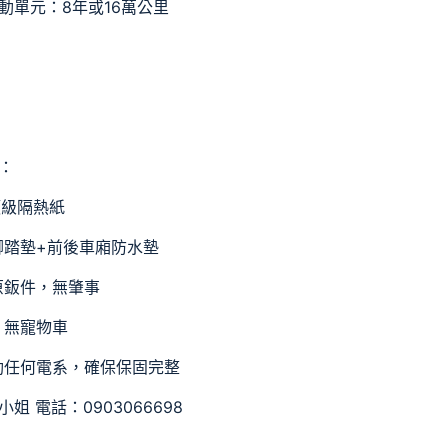
動單元：8年或16萬公里
：
頂級隔熱紙
車腳踏墊+前後車廂防水墊
車原鈑件，無肇事
菸、無寵物車
改動任何電系，確保保固完整
姐 電話：0903066698