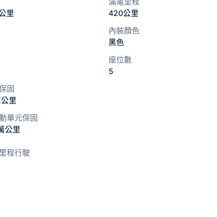
滿電里程
2公里
420公里
內裝顏色
黑色
座位數
5
保固
萬公里
動單元保固
6萬公里
里程行駛