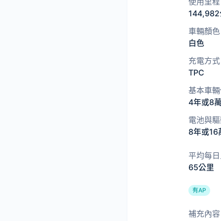
使用里程
144,98
車輛顏色
白色
充電方式
TPC
基本車輛
4年或8
電池與驅
8年或1
平均每日
65公里
有AP
補充內容